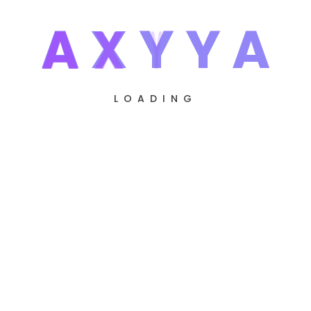
A
X
Y
Y
A
LOADING
Intern – Remote