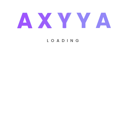
A
X
Y
Y
A
Intern – Remote
LOADING